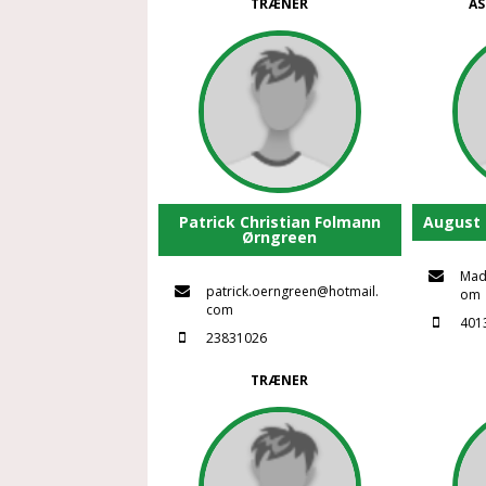
TRÆNER
AS
Patrick Christian Folmann
August 
Ørngreen
Mad
patrick.oerngreen@hotmail.
om
com
401
23831026
TRÆNER