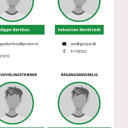
ilippe Berthou
Sebastian Nordstedt
lippeberthou@proton.m
sno@geopal.dk
51702322
91310
UDVIKLINGSTRÆNER
ÅRGANGSANSVARLIG