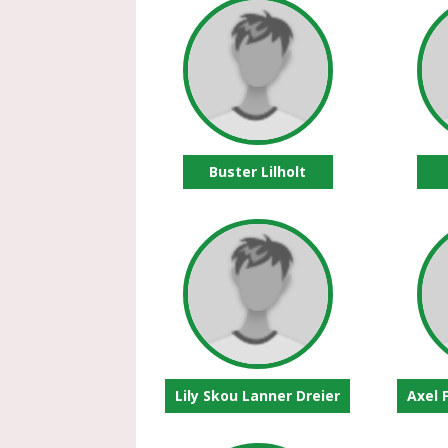
Buster Lilholt
Lily Skou Lanner Dreier
Axel 