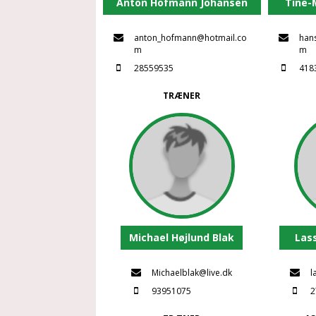
Anton Hofmann Johansen
Tine-
anton_hofmann@hotmail.co
han
m
m
28559535
418
TRÆNER
Michael Højlund Blak
Las
Michaelblak@live.dk
l
93951075
2