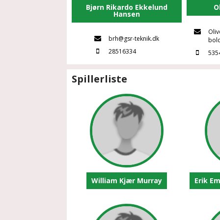
Bjørn Rikardo Ekkelund
O
Hansen
Oli
brh@gsr-teknik.dk
bol
28516334
535
Spillerliste
William Kjær Murray
Erik Em