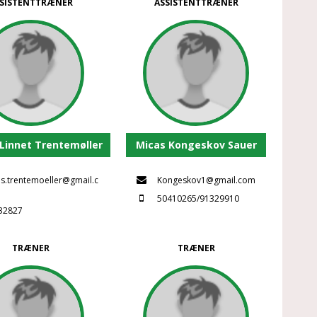
SISTENTTRÆNER
ASSISTENTTRÆNER
Linnet Trentemøller
Micas Kongeskov Sauer
s.trentemoeller@gmail.c
Kongeskov1@gmail.com
50410265/91329910
32827
TRÆNER
TRÆNER