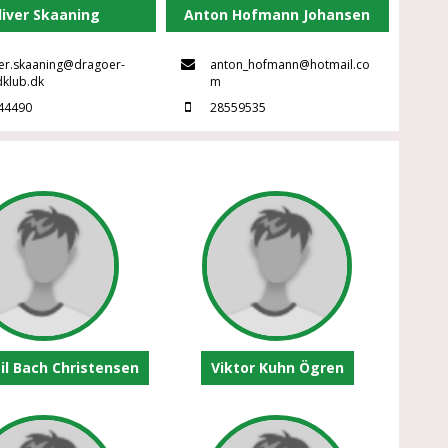
liver Skaaning
Anton Hofmann Johansen
ver.skaaning@dragoer-
anton_hofmann@hotmail.co
dklub.dk
m
44490
28559535
il Bach Christensen
Viktor Kuhn Ögren