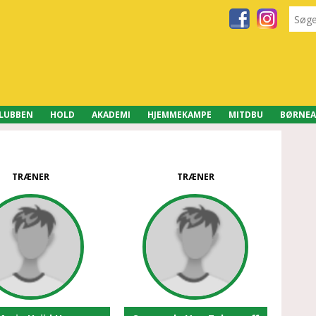
LUBBEN
HOLD
AKADEMI
HJEMMEKAMPE
MITDBU
BØRNEA
TRÆNER
TRÆNER