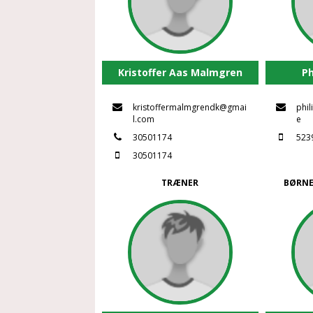
Kristoffer Aas Malmgren
Ph
kristoffermalmgrendk@gmai
phi
l.com
e
30501174
523
30501174
TRÆNER
BØRNE