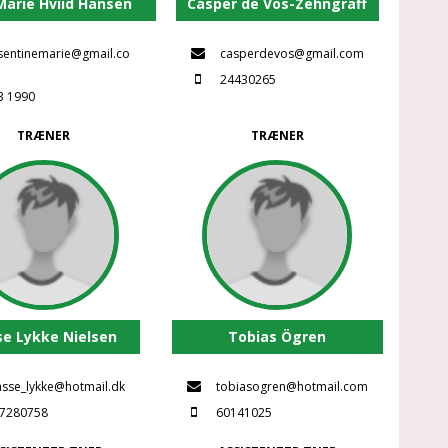
Marie Hviid Hansen
Casper de Vos-Zehngraff
sentinemarie@gmail.co
casperdevos@gmail.com
24430265
3 1990
TRÆNER
TRÆNER
se Lykke Nielsen
Tobias Ögren
asse_lykke@hotmail.dk
tobiasogren@hotmail.com
7280758
60141025