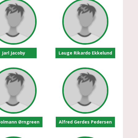
Jarl Jacoby
Lauge Rikardo Ekkelund
Folmann Ørngreen
Alfred Gerdes Pedersen