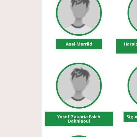
Axel Merrild
Haral
Yosef Zakaria Falch
Sigu
Dakhlaoui